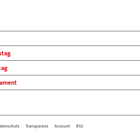
stag
tag
rlament
atenschutz
Transparenz
Account
RSS