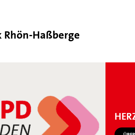
k Rhön-​Haßberge
HER
ÜBER